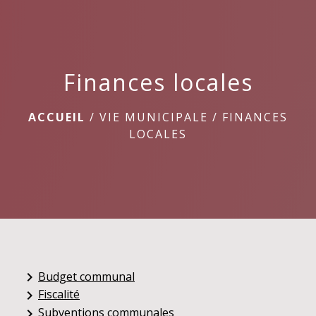
menu
Finances locales
ACCUEIL
/
VIE MUNICIPALE
/
FINANCES
LOCALES
Budget communal
keyboard_arrow_right
Fiscalité
keyboard_arrow_right
Subventions communales
keyboard_arrow_right