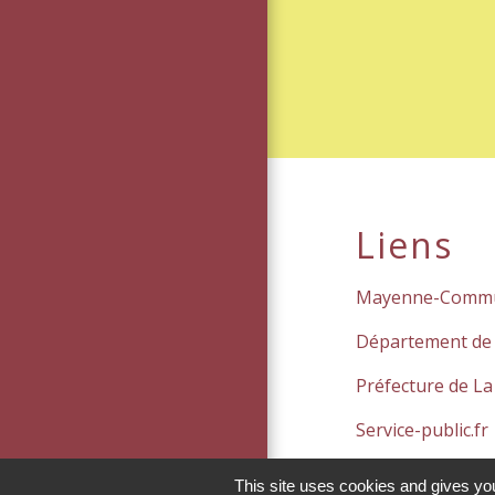
Liens
Mayenne-Comm
Département de
Préfecture de L
Service-public.fr
This site uses cookies and gives you