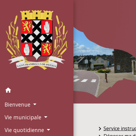
home
Bienvenue
Vie municipale
Service instru
keyboard_arrow_right
Vie quotidienne