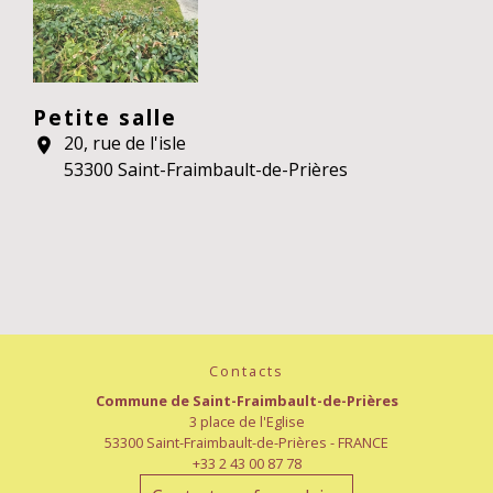
Petite salle
20, rue de l'isle
location_on
53300 Saint-Fraimbault-de-Prières
Contacts
Commune de Saint-Fraimbault-de-Prières
3 place de l'Eglise
53300 Saint-Fraimbault-de-Prières - FRANCE
+33 2 43 00 87 78