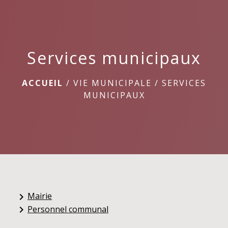
menu
Services municipaux
ACCUEIL
/
VIE MUNICIPALE
/
SERVICES
MUNICIPAUX
Mairie
keyboard_arrow_right
Personnel communal
keyboard_arrow_right