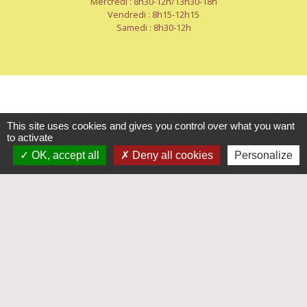
Mercredi : 8h30-12h/13h30-18h
Vendredi : 8h15-12h15
Samedi : 8h30-12h
Liens
This site uses cookies and gives you control over what you want
to activate
OK, accept all
Deny all cookies
Personalize
Mayenne-Communauté
Département de la Mayenne
Préfecture de La Mayenne
Service-public.fr
Mentions légales
-
Politique de confidentialité
-
Accessibilité
-
Plan du site
-
Gestion des cookies