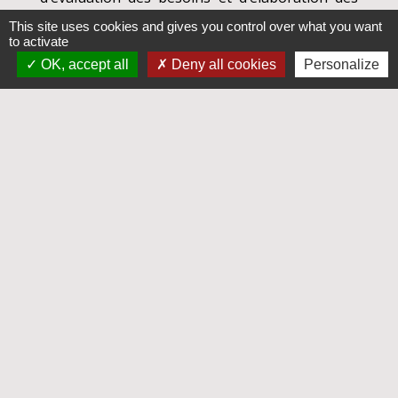
plans d’aide au profit des personnes âgées et
This site uses cookies and gives you control over what you want
des personnes handicapées.
to activate
OK, accept all
Deny all cookies
Personalize
Je consulte
le site
Enfance, Famille et Insertion
L'action sociale et la solidarité sont au coeur
des politiques publiques du Conseil Général.
Elles concernent tous les âges de la vie,
s'adressent à tous les publics et contribuent à
améliorer le mieux-être de chacun.
Pour prendre contact avec une assistante
sociale, une puéricultrice, consultations
d’enfants : Appelez-le
02 43 04 12 39
Je consulte
le site