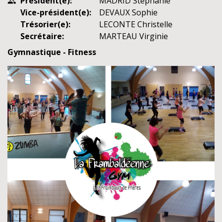
Président(e):
MADRID Stéphanie
people
Vice-président(e):
DEVAUX Sophie
Trésorier(e):
LECONTE Christelle
Secrétaire:
MARTEAU Virginie
Gymnastique - Fitness