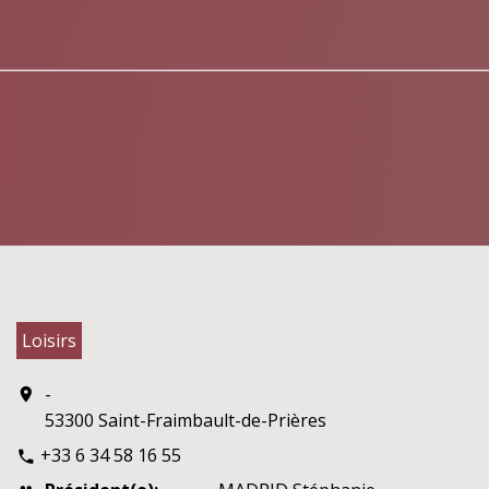
Loisirs
-
location_on
53300 Saint-Fraimbault-de-Prières
+33 6 34 58 16 55
phone