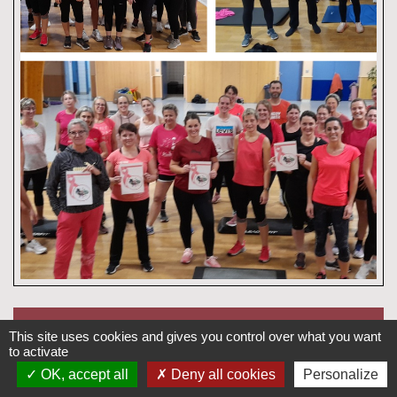
Coordonnées de
This site uses cookies and gives you control over what you want
to activate
l'association
OK, accept all
Deny all cookies
Personalize