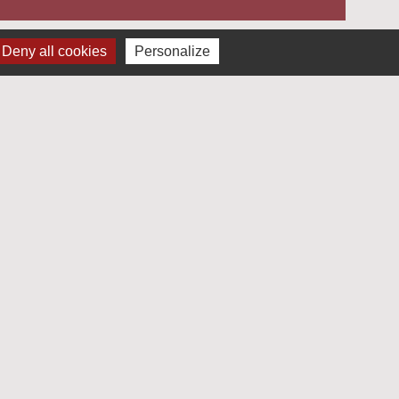
Deny all cookies
Personalize
-Prières
- FRANCE
30-18h
8h