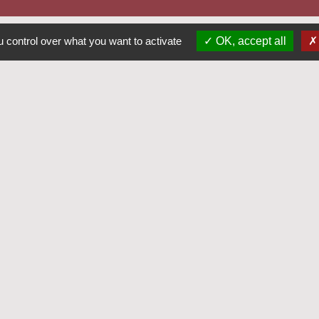
 control over what you want to activate
OK, accept all
Contacts
Commune de Saint-Fraimbault-de
3 place de l'Eglise
53300 Saint-Fraimbault-de-Prières 
+33 2 43 00 87 78
Contact par formulaire
Horaires d'ouverture
Lundi : 8h15-12h15
Mardi et jeudi : 8h15-12h15/13h
Mercredi : 8h30-12h/13h30-1
Vendredi : 8h15-12h15