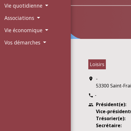
Vie quotidienne
Associations
Vie économique
Vos démarches
Loisirs
-
location_on
53300 Saint-Fra
-
phone
Président(e):
people
Vice-président(
Trésorier(e):
Secrétaire: