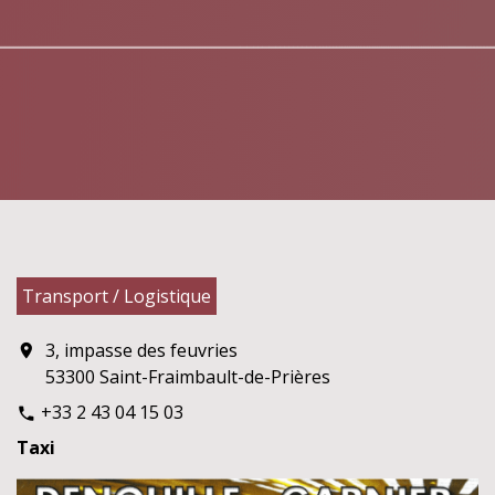
Transport / Logistique
3, impasse des feuvries
location_on
53300 Saint-Fraimbault-de-Prières
+33 2 43 04 15 03
phone
Taxi