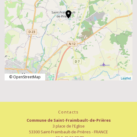
location_on
© OpenStreetMap
Leaflet
Contacts
Commune de Saint-Fraimbault-de-Prières
3 place de l'Eglise
53300 Saint-Fraimbault-de-Prières - FRANCE