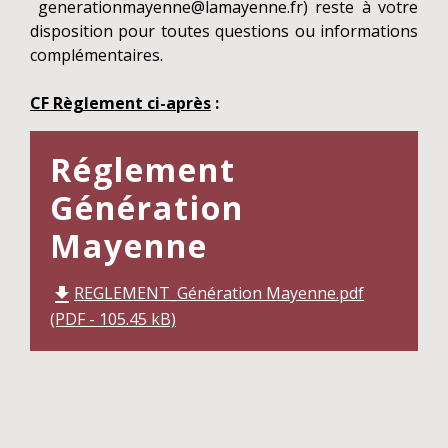
generationmayenne@lamayenne.fr) reste à votre
disposition pour toutes questions ou informations
complémentaires.
CF Règlement ci-après
:
Réglement
Génération
Mayenne
REGLEMENT_Génération Mayenne.pdf
file_download
(PDF - 105.45 kB)