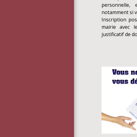
personnelle,
notamment si v
Inscription po
mairie avec le
justificatif de d