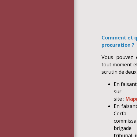
Comment et q
procuration ?
Vous pouvez 
tout moment et
scrutin de deux
En faisan
s
site :
Mapr
En faisan
Cerfa 
commissa
brigade
tribunal j