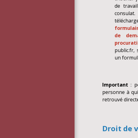
de travai
consula
télécha
formulai
de dem
procurat
public.fr,
un formula
Important
: p
personne à qui
retrouvé directe
Droit de 