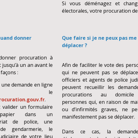
Si vous déménagez et change
électorales, votre procuration d
uand donner
Que faire si je ne peux pas me
déplacer ?
donner procuration à
 jusqu’à un an avant le
Afin de faciliter le vote des per
 façons :
qui ne peuvent pas se déplacer
officiers et agents de police judi
t une demande en ligne
peuvent recueillir les demand
ur le
procurations au domicile
ocuration.gouv.fr
.
personnes qui, en raison de ma
t valider un formulaire
ou d’infirmités graves, ne pe
papier dans un
manifestement pas se déplacer.
riat de police, une
 de gendarmerie, le
Dans ce cas, la demand
udiciaire de votre lieu