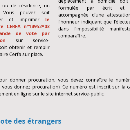
déplacement à domicile doit
l ou de résidence, un
formulée par écrit et 
t. Vous pouvez soit
accompagnée d’une attestatio
rger et imprimer
le
l’honneur indiquant que l’électe
re CERFA n°14952*03
dans l’impossibilité manifes
ande de vote par
comparaître.
ion
sur service-
 soit obtenir et remplir
ire Cerfa sur place.
our donner procuration, vous devez connaître le numéro
 vous donnez procuration). Ce numéro est inscrit sur la ca
ment en ligne sur le site internet service-public.
vote des étrangers