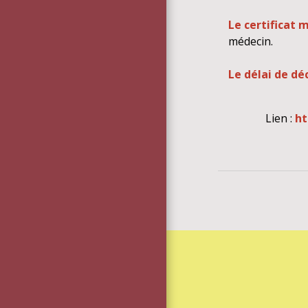
Le certificat 
médecin.
Le délai de dé
Lien :
ht