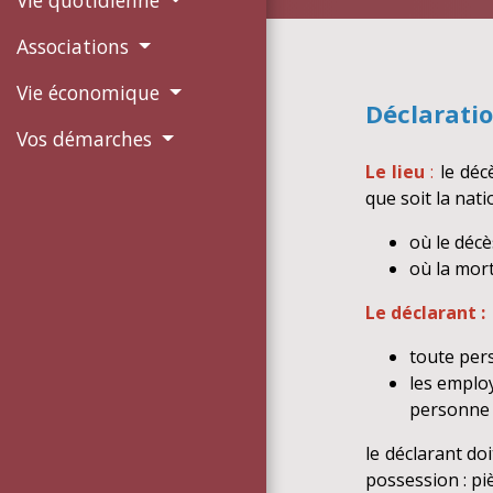
Associations
Vie économique
Déclaratio
Vos démarches
Le lieu
:
le déc
que soit la nati
où le décè
où la mort
Le déclarant :
toute per
les emplo
personne 
le déclarant do
possession : piè