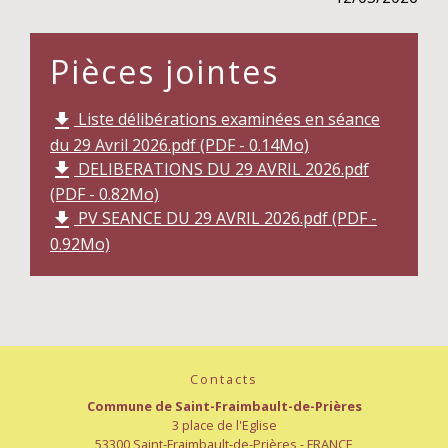
Pièces jointes
Liste délibérations examinées en séance
file_download
du 29 Avril 2026.pdf (PDF - 0.14Mo)
DELIBERATIONS DU 29 AVRIL 2026.pdf
file_download
(PDF - 0.82Mo)
PV SEANCE DU 29 AVRIL 2026.pdf (PDF -
file_download
0.92Mo)
Contacts
Commune de Saint-Fraimbault-de-Prières
3 place de l'Eglise
53300 Saint-Fraimbault-de-Prières - FRANCE